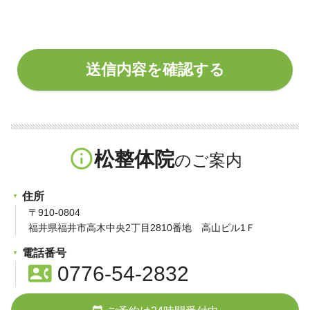
info_outline
松整体院
住所
〒910-0804
福井県福井市高木中央2丁目2810番地 高山ビル1Ｆ
電話番号
contact_phone
0776-54-2832