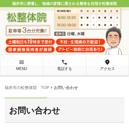
福井市に密着し、地域の皆様に愛される整体を目指す松整体院
menu
local_phone
location_on
MENU
電話する
アクセス
chevron_right
福井市の松整体院 TOP
お問い合わせ
お問い合わせ